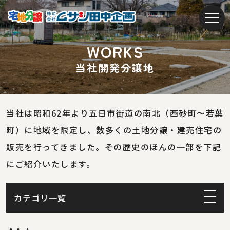
W
O
R
K
S
当
社
開
発
分
譲
地
当社は昭和62年より五日市街道の南北（西砂町～若葉
町）に地域を限定し、
数多くの土地分譲・建売住宅の
販売を行ってきました。
その歴史のほんの一部を下記
にご紹介いたします。
カテゴリ一覧