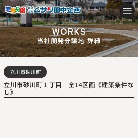
W
O
R
K
S
当
社
開
発
分
譲
地
詳
細
立川市砂川町
立川市砂川町１丁目 全14区画《建築条件な
し》