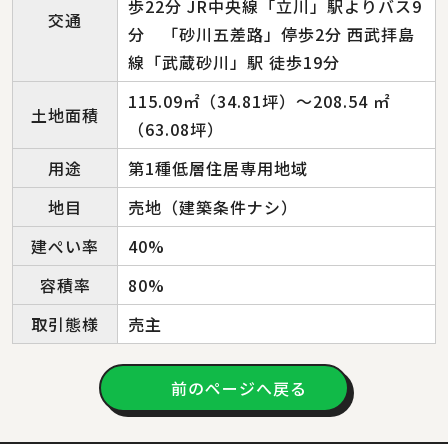
歩22分 JR中央線「立川」駅よりバス9
交通
分 「砂川五差路」停歩2分 西武拝島
線「武蔵砂川」駅 徒歩19分
115.09㎡（34.81坪）～208.54 ㎡
土地面積
（63.08坪）
用途
第1種低層住居専用地域
地目
売地（建築条件ナシ）
建ぺい率
40%
容積率
80%
取引態様
売主
前のページへ戻る