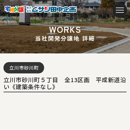
W
O
R
K
S
当
社
開
発
分
譲
地
詳
細
立川市砂川町
立川市砂川町５丁目 全13区画 平成新道沿
い《建築条件なし》