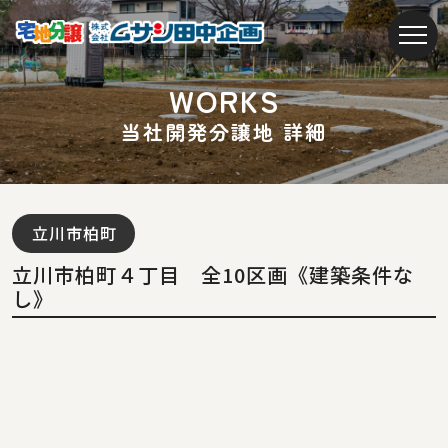
W
O
R
K
S
当
社
開
発
分
譲
地
詳
細
立川市柏町
立川市柏町４丁目 全10区画《建築条件な
し》