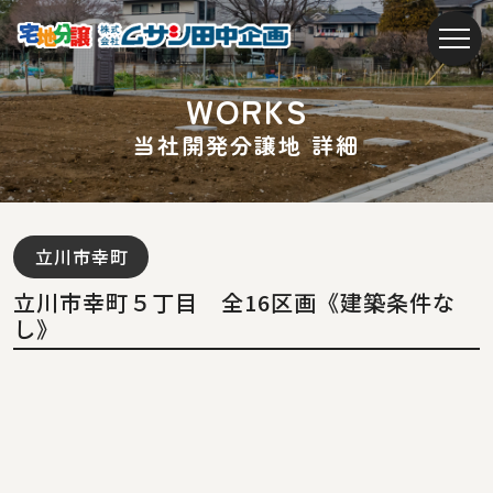
W
O
R
K
S
当
社
開
発
分
譲
地
詳
細
立川市幸町
立川市幸町５丁目 全16区画《建築条件な
し》